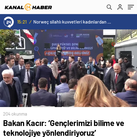
15:21
/
Norweç silahlı kuvvetleri kadınlardan oluşan özel kuvvetler eğitimlerini başlattı.
204 okunma
Bakan Kacır: ‘Gençlerimizi bilime ve
teknolojiye yönlendiriyoruz’