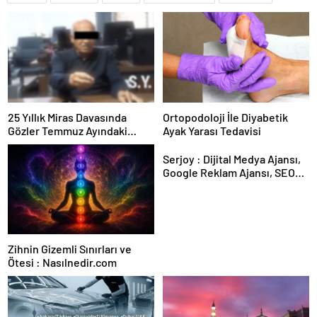
25 Yıllık Miras Davasında
Ortopodoloji İle Diyabetik
Gözler Temmuz Ayındaki
Ayak Yarası Tedavisi
Karar Duruşmasına Çevrildi
Serjoy : Dijital Medya Ajansı,
Google Reklam Ajansı, SEO
Ajansı ve Web Tasarım Ajansı
Zihnin Gizemli Sınırları ve
Ötesi : Nasılnedir.com