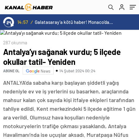
14:57
/
Galatasaray’a kötü haber! Monaco’dan flaş Onyekuru kararı.
287 okunma
Antalya’yı sağanak vurdu; 5 ilçede
okullar tatil- Yeniden
14 Şubat 2024 00:24
ABONE OL
News
ANTALYA’da sabaha karşı başlayan şiddetli yağış
nedeniyle ev ve iş yerlerini su basarken, araçlarında
mahsur kalan çok sayıda kişi itfaiye ekipleri tarafından
tahliye edildi. Kent merkezindeki 5 ilçede eğitime 1 gün
ara verildi. Olumsuz hava koşulları nedeniyle
motokuryelerin trafiğe çıkması yasaklandı, Antalya
Havalimanı’nda ise uçuşlar aksadı. Muratpaşa Nüfus