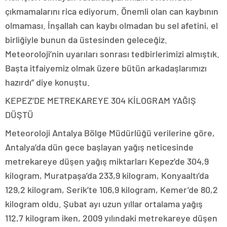
çıkmamalarını rica ediyorum. Önemli olan can kaybının
olmaması. İnşallah can kaybı olmadan bu sel afetini, el
birliğiyle bunun da üstesinden geleceğiz.
Meteoroloji’nin uyarıları sonrası tedbirlerimizi almıştık.
Başta itfaiyemiz olmak üzere bütün arkadaşlarımızı
hazırdı” diye konuştu.
KEPEZ’DE METREKAREYE 304 KİLOGRAM YAĞIŞ
DÜŞTÜ
Meteoroloji Antalya Bölge Müdürlüğü verilerine göre,
Antalya’da dün gece başlayan yağış neticesinde
metrekareye düşen yağış miktarları Kepez’de 304,9
kilogram, Muratpaşa’da 233,9 kilogram, Konyaaltı’da
129,2 kilogram, Serik’te 106,9 kilogram, Kemer’de 80,2
kilogram oldu. Şubat ayı uzun yıllar ortalama yağış
112,7 kilogram iken, 2009 yılındaki metrekareye düşen