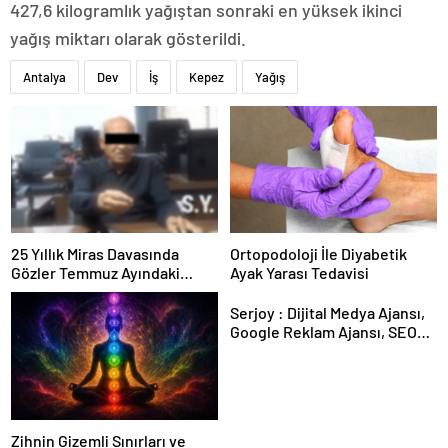
427,6 kilogramlık yağıştan sonraki en yüksek ikinci
yağış miktarı olarak gösterildi.
Antalya
Dev
İş
Kepez
Yağış
25 Yıllık Miras Davasında
Ortopodoloji İle Diyabetik
Gözler Temmuz Ayındaki
Ayak Yarası Tedavisi
Karar Duruşmasına Çevrildi
Serjoy : Dijital Medya Ajansı,
Google Reklam Ajansı, SEO
Ajansı ve Web Tasarım Ajansı
Zihnin Gizemli Sınırları ve