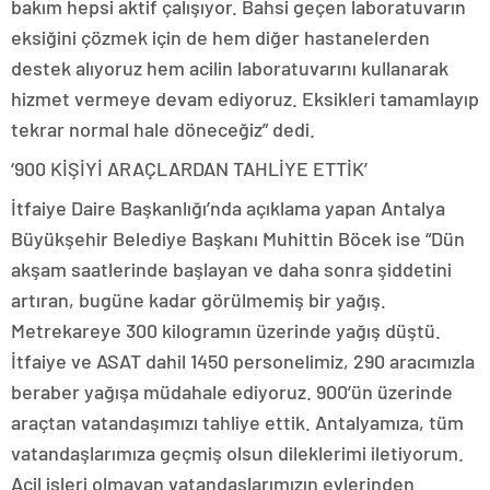
bakım hepsi aktif çalışıyor. Bahsi geçen laboratuvarın
eksiğini çözmek için de hem diğer hastanelerden
destek alıyoruz hem acilin laboratuvarını kullanarak
hizmet vermeye devam ediyoruz. Eksikleri tamamlayıp
tekrar normal hale döneceğiz” dedi.
‘900 KİŞİYİ ARAÇLARDAN TAHLİYE ETTİK’
İtfaiye Daire Başkanlığı’nda açıklama yapan Antalya
Büyükşehir Belediye Başkanı Muhittin Böcek ise “Dün
akşam saatlerinde başlayan ve daha sonra şiddetini
artıran, bugüne kadar görülmemiş bir yağış.
Metrekareye 300 kilogramın üzerinde yağış düştü.
İtfaiye ve ASAT dahil 1450 personelimiz, 290 aracımızla
beraber yağışa müdahale ediyoruz. 900’ün üzerinde
araçtan vatandaşımızı tahliye ettik. Antalyamıza, tüm
vatandaşlarımıza geçmiş olsun dileklerimi iletiyorum.
Acil işleri olmayan vatandaşlarımızın evlerinden