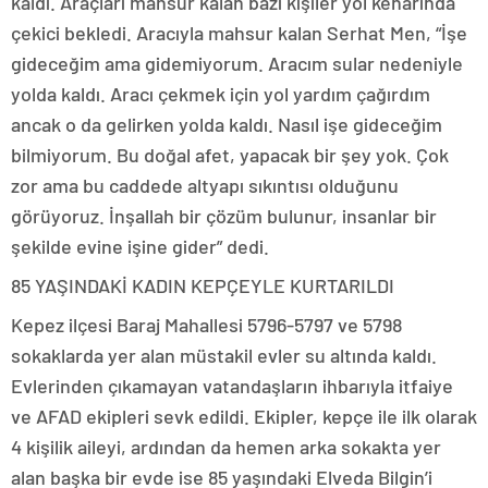
kaldı. Araçları mahsur kalan bazı kişiler yol kenarında
çekici bekledi. Aracıyla mahsur kalan Serhat Men, “İşe
gideceğim ama gidemiyorum. Aracım sular nedeniyle
yolda kaldı. Aracı çekmek için yol yardım çağırdım
ancak o da gelirken yolda kaldı. Nasıl işe gideceğim
bilmiyorum. Bu doğal afet, yapacak bir şey yok. Çok
zor ama bu caddede altyapı sıkıntısı olduğunu
görüyoruz. İnşallah bir çözüm bulunur, insanlar bir
şekilde evine işine gider” dedi.
85 YAŞINDAKİ KADIN KEPÇEYLE KURTARILDI
Kepez ilçesi Baraj Mahallesi 5796-5797 ve 5798
sokaklarda yer alan müstakil evler su altında kaldı.
Evlerinden çıkamayan vatandaşların ihbarıyla itfaiye
ve AFAD ekipleri sevk edildi. Ekipler, kepçe ile ilk olarak
4 kişilik aileyi, ardından da hemen arka sokakta yer
alan başka bir evde ise 85 yaşındaki Elveda Bilgin’i