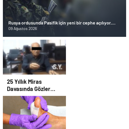
Rusya ordusunda Pasifik için yeni bir cephe açılıyor.
Çin’in ilk tepkisi!
09 Ağustos 2026
25 Yıllık Miras
Davasında Gözler
Temmuz Ayındaki
Karar Duruşmasına
Çevrildi