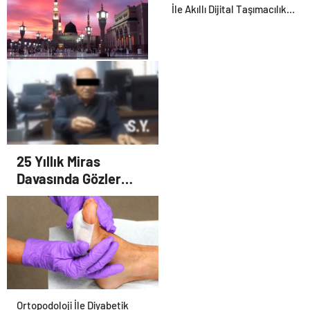
İle Akıllı Dijital Taşımacılık
Yazılımı
2026 Umre Fiyatları
25 Yıllık Miras
Davasında Gözler
Temmuz Ayındaki
Karar Duruşmasına
Çevrildi
Ortopodoloji İle Diyabetik