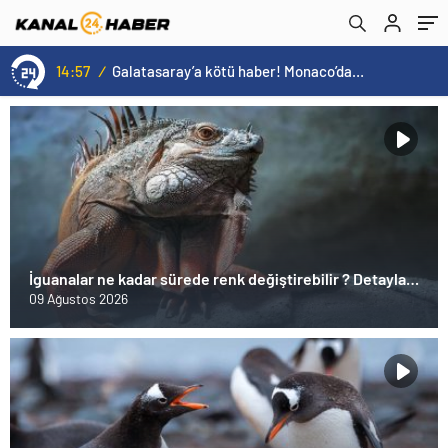
14:57
/
Galatasaray’a kötü haber! Monaco’dan flaş Onyekuru kararı.
İguanalar ne kadar sürede renk değiştirebilir ? Detaylar
burada…
09 Ağustos 2026