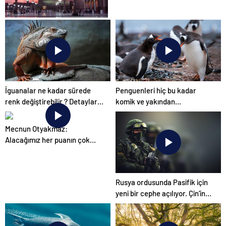
2026 Umre Fiyatları
İguanalar ne kadar sürede
Penguenleri hiç bu kadar
renk değiştirebilir ? Detaylar
komik ve yakından
burada…
görmemiştiniz
Mecnun Otyakmaz:
Alacağımız her puanın çok
önemi var
Rusya ordusunda Pasifik için
yeni bir cephe açılıyor. Çin’in
ilk tepkisi!