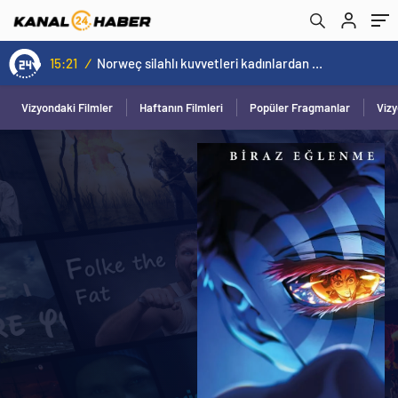
15:21
/
Norweç silahlı kuvvetleri kadınlardan oluşan özel kuvvetler eğitimlerini başlattı.
Vizyondaki Filmler
Haftanın Filmleri
Popüler Fragmanlar
Viz