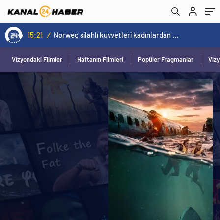
Norweç silahlı kuvvetleri kadınlardan oluşan özel kuvvetler eğitimlerini başlattı.
15:20
/
Vizyondaki Filmler
Haftanın Filmleri
Popüler Fragmanlar
Viz