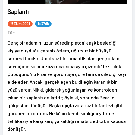
Saplantı
15 Ekim 2021
1s 37dk
Tür:
Genç bir adamın, uzun süredir platonik aşk beslediği
kişiye duyduğu çaresiz özlem, uğursuz bir büyüyü
serbest bırakır. Umutsuz bir romantik olan genç adam,
sevdiğinin kalbini kazanma çabasıyla gizemli ''Tek Dilek
Çubuğunu''nu kırar ve görünüşe göre tam da dilediği şeyi
elde eder. Ancak, gerçekleşen bu dileğin karanlık bir
yüzü vardır. Nikki, giderek yoğunlaşan ve kontrolden
çıkan bir saplantı geliştirir; öyle ki, sonunda Bear’ın
gölgesine dönüşür. Başlangıçta zararsız bir fantezi gibi
görünen bu durum, Nikki’nin kendi kimliğini yitirme
tehlikesiyle karşı karşıya kaldığı rahatsız edici bir kabusa
dönüşür.