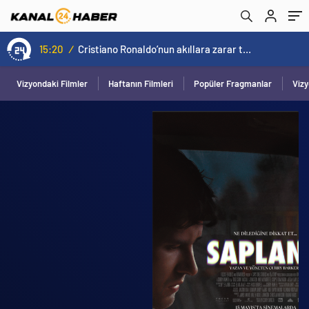
15:20
/
Cristiano Ronaldo’nun akıllara zarar tüm kariyerinin istatistiğini çıkardık !
Vizyondaki Filmler
Haftanın Filmleri
Popüler Fragmanlar
Viz